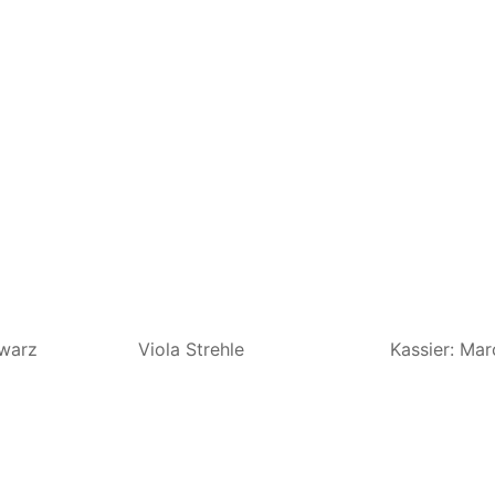
hwarz
Viola Strehle
Kassier: Ma